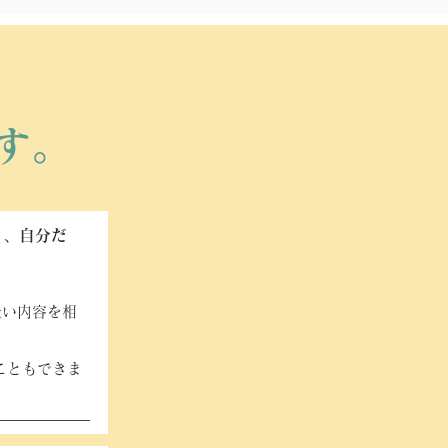
す。
く、自分だ
伝い内容を相
こともできま