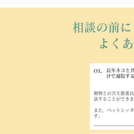
相談の前に
よくあ
01.
長年ネコと
けで通院す
動物との共生推進員
談することができま
また、ペットシッタ
す。