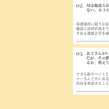
02.
母は施設入
ない。ネコ
保護場所に限りがあ
施設入居時直前まで
される譲渡会等を通
03.
お子さんが
だが、その
るか、教え
できる限りペットと
ャーさんと共にお宅
内容を相談すること