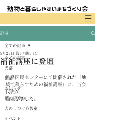
記事
全ての記事
5月23日
読了時間: 1分
全ての記事
福祉講座に登壇
犬部
月島区民センターにて開催された「地
猫部
域で暮らすための福祉講座」に、当会
お知らせ
代表が
猫の譲渡会
登壇しました。
犬のしつけ方教室
イベント