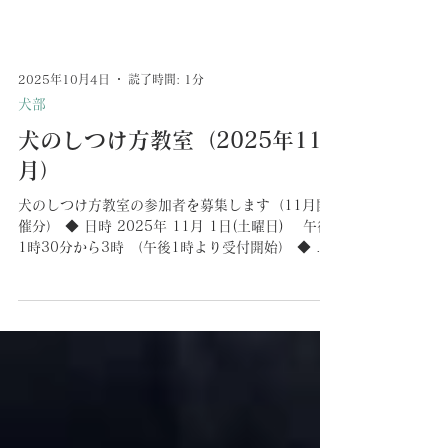
2025年10月4日
読了時間: 1分
犬部
犬のしつけ方教室（2025年11
月）
犬のしつけ方教室の参加者を募集します（11月開
催分） ◆ 日時 2025年 11月 1日(土曜日) 午後
1時30分から3時 （午後1時より受付開始） ◆ 会
場 築地川公園わんわん広場 ◆ 対象 区内在住で、
次のいずれかの方 ・犬を飼っている方 ...